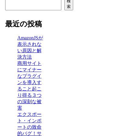
検
索
最近の投稿
AmazonJSが
表示されな
い原因と解
決方法
商用サイト
にマイナー
なプラグイ
ンを導入す
ること起こ
り得る３つ
の深刻な被
害
エクスポー
ト・インポ
ートの致命
的バグ！サ