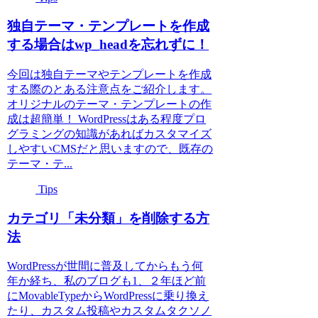
独自テーマ・テンプレートを作成
する場合はwp_headを忘れずに！
今回は独自テーマやテンプレートを作成
する際のとある注意点をご紹介します。
オリジナルのテーマ・テンプレートの作
成は超簡単！ WordPressはある程度プロ
グラミングの知識があればカスタマイズ
しやすいCMSだと思いますので、既存の
テーマ・テ...
Tips
カテゴリ「未分類」を削除する方
法
WordPressが世間に普及してからもう何
年か経ち、私のブログも1、２年ほど前
にMovableTypeからWordPressに乗り換え
たり、カスタム投稿やカスタムタクソノ