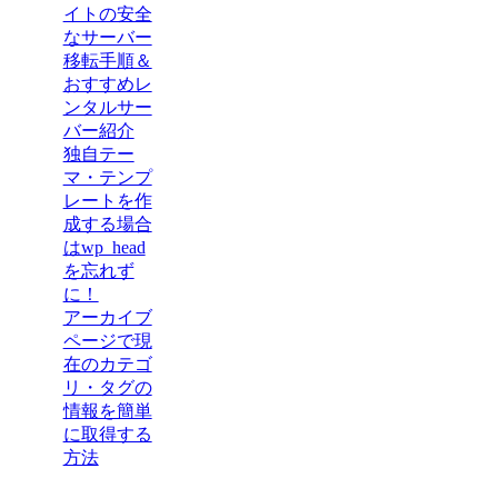
イトの安全
なサーバー
移転手順＆
おすすめレ
ンタルサー
バー紹介
独自テー
マ・テンプ
レートを作
成する場合
はwp_head
を忘れず
に！
アーカイブ
ページで現
在のカテゴ
リ・タグの
情報を簡単
に取得する
方法