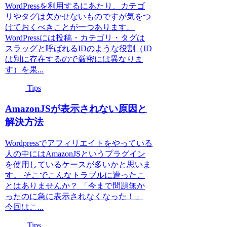
WordPressを利用するにあたり、カテゴ
リやタグは欠かせないものですが気をつ
けておくべきことが一つあります。
WordPressには投稿・カテゴリ・タグは
スラッグと呼ばれるIDのような役割（ID
は別に存在するので厳密には異なりま
す）を果...
Tips
AmazonJSが表示されない原因と
解決方法
Wordpressでアフィリエイトをやっている
人の中にはAmazonJSというプラグイン
を使用しているケースが多いかと思いま
す。 そこでこんなトラブルに遭ったこ
とはありませんか？ 「今まで問題無か
ったのに急に表示されなくなった！」
今回はこ...
Tips