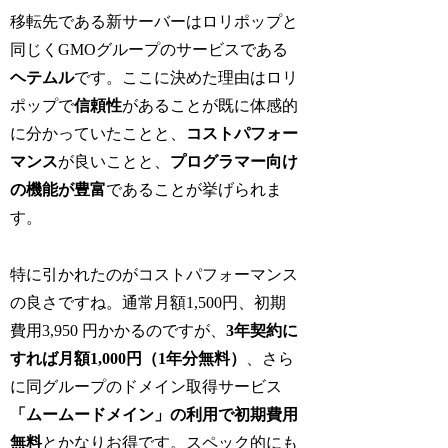
移転先である新サーバーはロリポップと
同じくGMOグループのサービスである
ヘテムル
です。ここに決めた理由はロリ
ポップで
信頼性
があることが既に体感的
に分かっていたことと、
コストパフォー
マンス
が良いことと、
プログラマー向け
の機能が豊富
であることが挙げられま
す。
特に引かれたのがコストパフォーマンス
の良さですね。通常月額1,500円、初期
費用3,950 円かかるのですが、
3年契約に
すれば月額1,000円（1年分無料）
、さら
に同グループのドメイン取得サービス
「ムームードメイン」の利用で初期費用
無料
とかなりお得です。スペック的にも