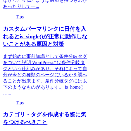
なかったり似たような機能を持つものが
あったりして一...
Tips
カスタムパーマリンクに日付を入
れるとis_single()が正常に動作しな
いことがある原因と対策
まず始めに事前知識として条件分岐タグ
をついて説明 WordPressには条件分岐タ
グという仕組みがあり。それによって自
分が今どの種類のページにいるかを調べ
ることが出来ます。条件分岐タグには以
下のようなものがあります。 is_home()
…...
Tips
カテゴリ・タグを作成する際に気
をつけるべきこと